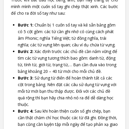
mình mình một cuốn sổ tay ghi chép thật xinh. Các bước
để cho ra đời sổ tay như sau:
Bước 1:
Chuẩn bị 1 cuốn sổ tay và kẻ sẵn bảng gồm
có 5 cột gồm: các từ cần ghi nhớ có cùng cách phát
âm Phonic; nghĩa Tiếng Việt; từ đồng nghĩa, trái
nghĩa; các từ vựng liên quan; câu ví dụ chứa từ vựng.
Bước 2:
Xác định trước các chủ đề cần nắm vững để
tìm các từ vựng tương thích bao gồm: danh từ, động
từ, tính từ, giới từ, trạng từ,… Bạn cần đưa vào trong
bảng khoảng 20 – 40 từ mới cho mỗi chủ đề.
Bước 3:
Sử dụng từ điển để hoàn thành tất cả các
cột trong bảng. Nên đặt các câu sử dụng từ vựng với
mỗi từ mới bạn thu thập được. Đối với các chủ đề
quá rộng thì bạn hãy chia nhỏ nó ra để dễ dàng học
thuộc.
Bước 4:
Sau khi hoàn thiện cuốn sổ ghi chép, bạn
cần thật chăm chỉ học thuộc các từ đã ghi. Đồng thời,
bạn cũng cần luyện tập mỗi ngày để tạo phản xạ giao