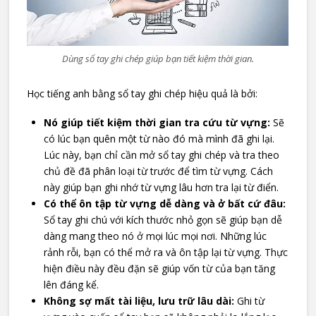
Dùng sổ tay ghi chép giúp bạn tiết kiệm thời gian.
Học tiếng anh bằng sổ tay ghi chép hiệu quả là bởi:
Nó giúp tiết kiệm thời gian tra cứu từ vựng:
Sẽ
có lúc bạn quên một từ nào đó mà mình đã ghi lại.
Lúc này, bạn chỉ cần mở sổ tay ghi chép và tra theo
chủ đề đã phân loại từ trước để tìm từ vựng. Cách
này giúp bạn ghi nhớ từ vựng lâu hơn tra lại từ điển.
Có thể ôn tập từ vựng dễ dàng và ở bất cứ đâu:
Sổ tay ghi chú với kích thước nhỏ gọn sẽ giúp bạn dễ
dàng mang theo nó ở mọi lúc mọi nơi. Những lúc
rảnh rỗi, bạn có thể mở ra và ôn tập lại từ vựng. Thực
hiện điều này đều đặn sẽ giúp vốn từ của bạn tăng
lên đáng kể.
Không sợ mất tài liệu, lưu trữ lâu dài:
Ghi từ