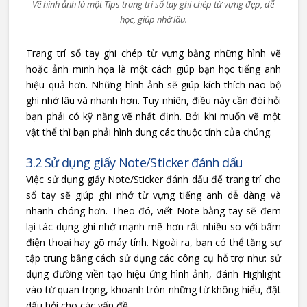
Vẽ hình ảnh là một Tips trang trí sổ tay ghi chép từ vựng đẹp, dễ
học, giúp nhớ lâu.
Trang trí sổ tay ghi chép từ vựng bằng những hình vẽ
hoặc ảnh minh họa là một cách giúp bạn học tiếng anh
hiệu quả hơn. Những hình ảnh sẽ giúp kích thích não bộ
ghi nhớ lâu và nhanh hơn. Tuy nhiên, điều này cần đòi hỏi
bạn phải có kỹ năng vẽ nhất định. Bởi khi muốn vẽ một
vật thể thì bạn phải hình dung các thuộc tính của chúng.
3.2 Sử dụng giấy Note/Sticker đánh dấu
Việc sử dụng giấy Note/Sticker đánh dấu để trang trí cho
sổ tay sẽ giúp ghi nhớ từ vựng tiếng anh dễ dàng và
nhanh chóng hơn. Theo đó, viết Note bằng tay sẽ đem
lại tác dụng ghi nhớ mạnh mẽ hơn rất nhiều so với bấm
điện thoại hay gõ máy tính. Ngoài ra, bạn có thể tăng sự
tập trung bằng cách sử dụng các công cụ hỗ trợ như: sử
dụng đường viền tạo hiệu ứng hình ảnh, đánh Highlight
vào từ quan trọng, khoanh tròn những từ không hiểu, đặt
dấu hỏi cho các vấn đề,….