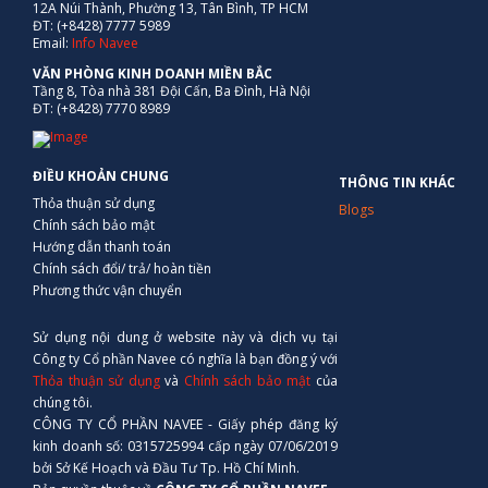
12A Núi Thành, Phường 13, Tân Bình, TP HCM
ĐT: (+8428) 7777 5989
Email:
Info Navee
VĂN PHÒNG KINH DOANH MIỀN BẮC
Tầng 8, Tòa nhà 381 Đội Cấn, Ba Đình, Hà Nội
ĐT: (+8428) 7770 8989
ĐIỀU KHOẢN CHUNG
THÔNG TIN KHÁC
Thỏa thuận sử dụng
Blogs
Chính sách bảo mật
Hướng dẫn thanh toán
Chính sách đổi/ trả/ hoàn tiền
Phương thức vận chuyển
Sử dụng nội dung ở website này và dịch vụ tại
Công ty Cổ phần Navee có nghĩa là bạn đồng ý với
Thỏa thuận sử dụng
và
Chính sách bảo mật
của
chúng tôi.
CÔNG TY CỔ PHẦN NAVEE - Giấy phép đăng ký
kinh doanh số: 0315725994 cấp ngày 07/06/2019
bởi Sở Kế Hoạch và Đầu Tư Tp. Hồ Chí Minh.